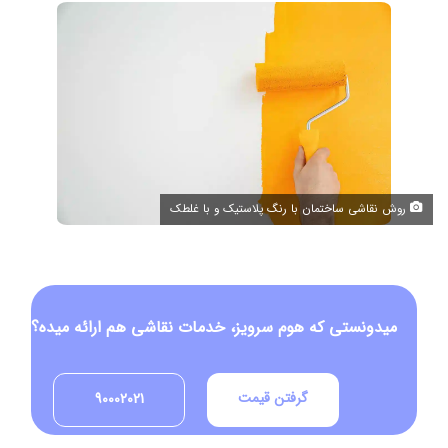
روش نقاشی ساختمان با رنگ پلاستیک و با غلطک
میدونستی که هوم سرویز، خدمات نقاشی هم ارائه میده؟
گرفتن قیمت
90002021