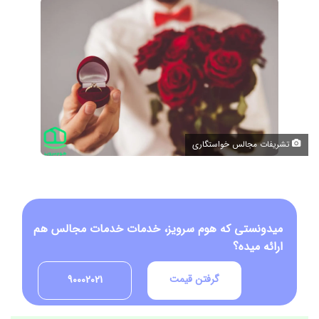
تشریفات مجالس خواستگاری
میدونستی که هوم سرویز، خدمات خدمات مجالس هم
ارائه میده؟
گرفتن قیمت
90002021