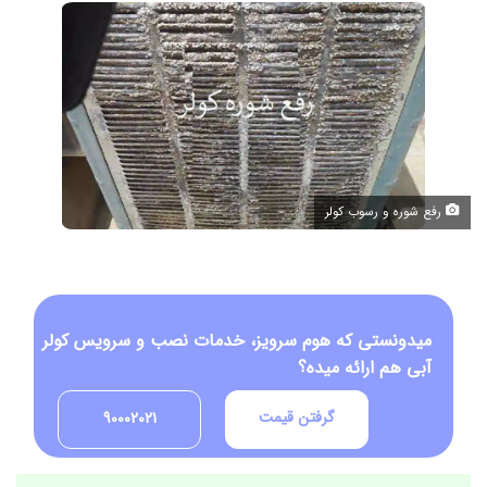
رفع شوره و رسوب کولر
میدونستی که هوم سرویز، خدمات نصب و سرویس کولر
آبی هم ارائه میده؟
گرفتن قیمت
90002021