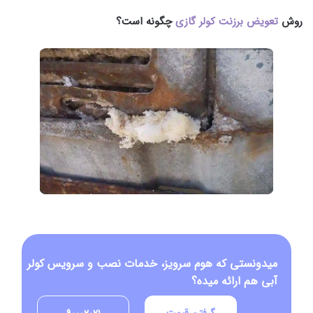
روش
تعویض برزنت کولر گازی
چگونه است؟
میدونستی که هوم سرویز، خدمات نصب و سرویس کولر
آبی هم ارائه میده؟