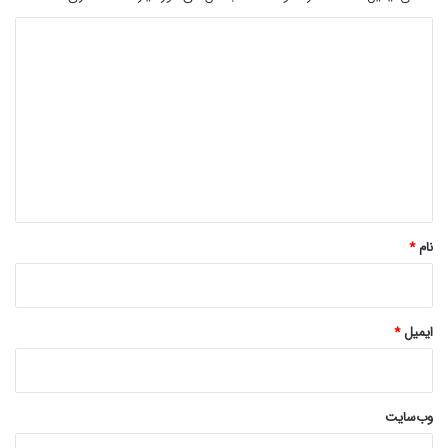
د
ی
د
گ
ا
ه
*
نام
*
ایمیل
*
وب‌سایت