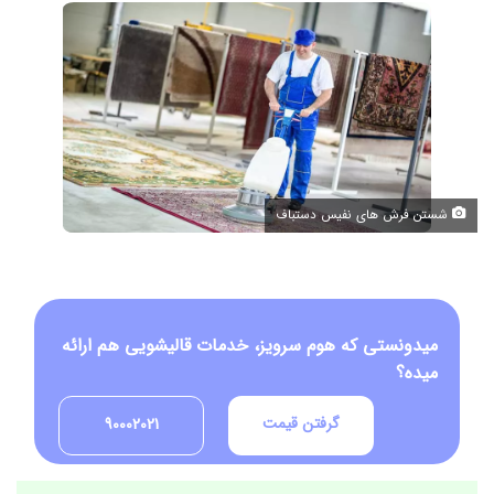
شستن فرش های نفیس دستباف
میدونستی که هوم سرویز، خدمات قالیشویی هم ارائه
میده؟
گرفتن قیمت
90002021