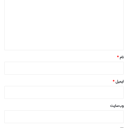
ی
د
گ
ا
ه
*
نام
*
ایمیل
*
وب‌سایت