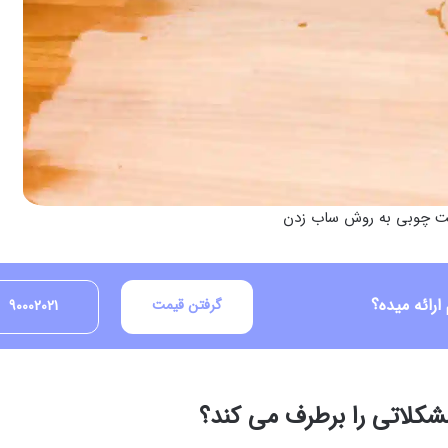
کت چوبی به روش ساب زدن
رائه میده؟
گرفتن قیمت
90002021
شکلاتی را برطرف می کند؟