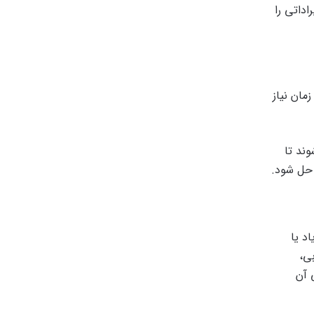
داتی را
مان نیاز
ند تا
 حل شود.
د یا
ی،
 آن