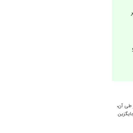
 طی آن،
جایگزین