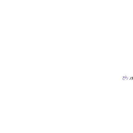
ور
رفع