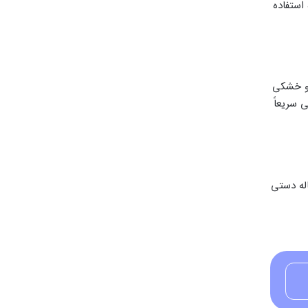
استفاده
یز و خشکی
 سریعاً
اله دستی