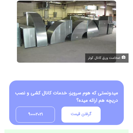
ضخامت ورق کانال کولر
میدونستی که هوم سرویز، خدمات کانال کشی و نصب
دریچه هم ارائه میده؟
گرفتن قیمت
90002021