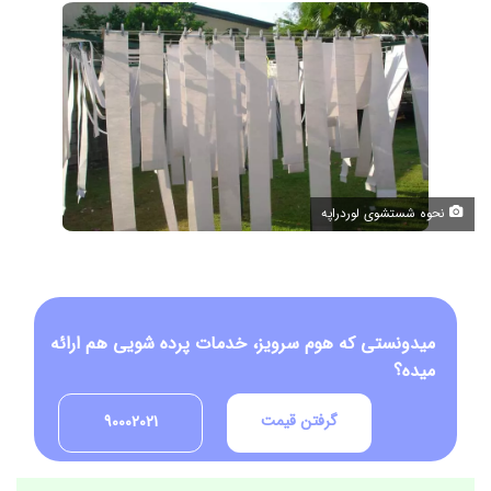
نحوه شستشوی لوردراپه
میدونستی که هوم سرویز، خدمات پرده شویی هم ارائه
میده؟
گرفتن قیمت
90002021