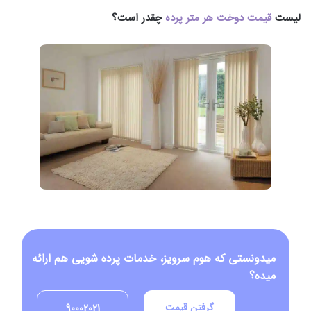
لیست
قیمت دوخت هر متر پرده
چقدر است؟
میدونستی که هوم سرویز، خدمات پرده شویی هم ارائه
میده؟
گرفتن قیمت
90002021