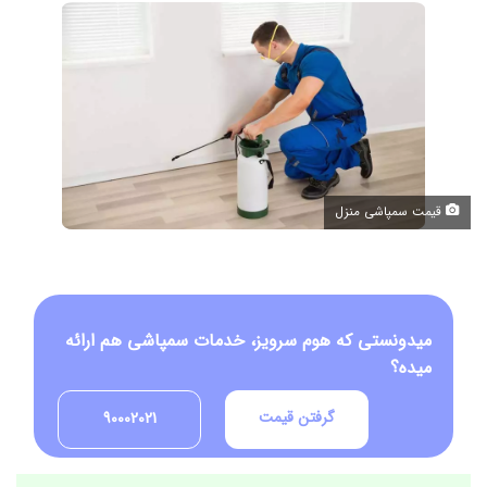
قیمت سمپاشی منزل
میدونستی که هوم سرویز، خدمات سمپاشی هم ارائه
میده؟
گرفتن قیمت
90002021