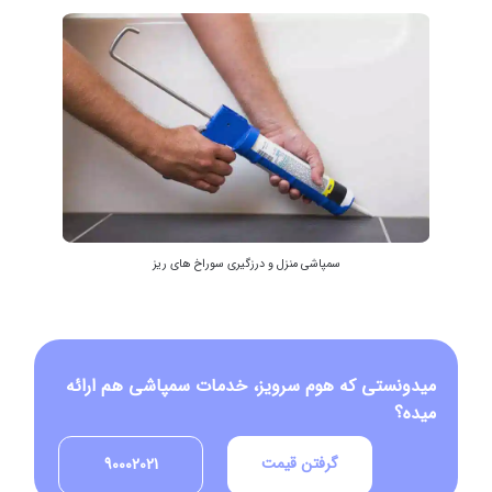
سمپاشی منزل و درزگیری سوراخ های ریز
میدونستی که هوم سرویز، خدمات سمپاشی هم ارائه
میده؟
گرفتن قیمت
90002021