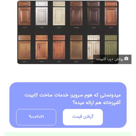
روکش درب کابینت
میدونستی که هوم سرویز، خدمات ساخت کابینت
آشپزخانه هم ارائه میده؟
گرفتن قیمت
90002021