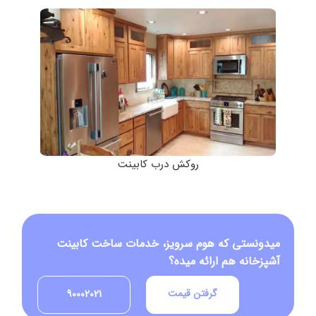
روکش درب کابینت
میدونستی که هوم سرویز، خدمات ساخت کابینت
آشپزخانه هم ارائه میده؟
گرفتن قیمت
90002021