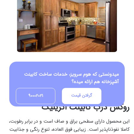
میدونستی که هوم سرویز، خدمات ساخت کابینت
آشپزخانه هم ارائه میده؟
گرفتن قیمت
90002021
روکش درب کابینت اکریلیک
این محصول دارای سطحی براق و صاف است و در برابر رطوبت،
کاملا نفوذناپذیر است. زیبایی فوق العاده، تنوع رنگی و جذابیت